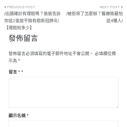
文
/出國確診有理賠嗎？偷偷告訴
/被拒保了怎麼辦？醫療險最怕
章
你這2張旅平險有賠新冠肺炎/
這4種人/
【理賠知多少】
導
發佈留言
覽
發佈留言必須填寫的電子郵件地址不會公開。
必填欄位標
示為
*
留言
*
顯示名稱
*