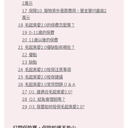
2萬元
17
保障10. 寵物意外喪葬費用，實支實付最高2
萬元
18
毛起來愛2.0的保費怎麼算？
19
0-11歲的保費
20
11歲以後的保費
21
毛起來愛2.0優缺點有哪些？
22
優點
23
缺點
24
毛起來愛2.0投保注意事項
25
毛起來愛2.0投保建議
26
毛起來愛2.0常見問題 Q & A
27
Q1. 誰適合毛起來愛2.0?
28
Ｑ2. 結紮會理賠嗎？
29
Q3. 我要如何投保毛起來愛2.0?