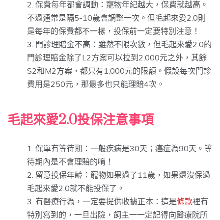
保費每年都會調動：寵物年紀越大，保費就越高。
不過通常是隔5-10歲會調整一次。但毛起來愛2.0則
是每年的保費都不一樣，投保前一定要特別注意！
門診理賠金不高：雖然不限次數，但毛起來愛2.0的
門診理賠金除了L2方案可以拉到2,000元之外，其餘
S2和M2方案，都只有1,000元的限額。假設每次門診
費用是250元，那最多也只能理賠4次。
毛起來愛2.0投保注意事項
保單有等待期：一般疾病是30天；癌症為90天。等
待期內是不會理賠的唷！
留意投保年齡：寵物如果過了11歲，如果還沒保過
毛起來愛2.0就不能投保了。
有醫療行為，一定要提供收據正本：這是
條款
裡有
特別寫到的，一旦出險，飼主一一定記得向醫療院所