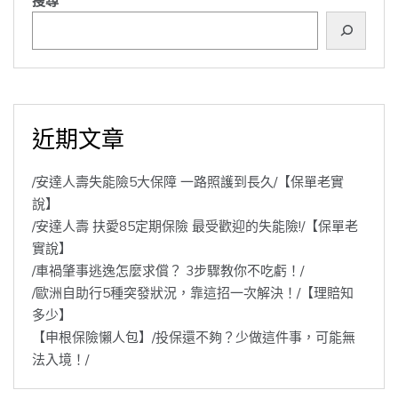
搜尋
近期文章
/安達人壽失能險5大保障 一路照護到長久/【保單老實
說】
/安達人壽 扶愛85定期保險 最受歡迎的失能險!/【保單老
實說】
/車禍肇事逃逸怎麼求償？ 3步驟教你不吃虧！/
/歐洲自助行5種突發狀況，靠這招一次解決！/【理賠知
多少】
【申根保險懶人包】/投保還不夠？少做這件事，可能無
法入境！/