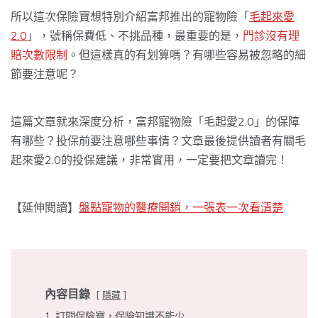
所以這次保險寶想特別介紹富邦推出的寵物險「
毛起來愛
2.0
」，號稱保費低、不挑品種，最重要的是，
門診沒有理
賠次數限制
。但這樣真的有划算嗎？有哪些容易被忽略的細
節要注意呢？
這篇文章就來深度分析，富邦寵物險「毛起愛2.0」的保障
有哪些？投保前要注意哪些事情？文章最後提供讀者有關毛
起來愛2.0的投保建議，非常實用，一定要把文章讀完！
【延伸閱讀】
盤點寵物的醫療開銷，一張表一次看清楚
內容目錄
隱藏
1
訂閱保險寶，保險知識不能少