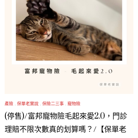
產險
,
保單老實說
,
保險二三事
,
寵物險
(停售)/富邦寵物險毛起來愛2.0，門診
理賠不限次數真的划算嗎？/【保單老