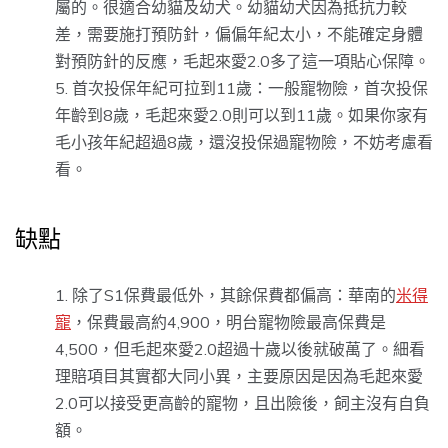
屬的。很適合幼貓及幼犬。幼貓幼犬因為抵抗力較
差，需要施打預防針，偏偏年紀太小，不能確定身體
對預防針的反應，毛起來愛2.0多了這一項貼心保障。
首次投保年紀可拉到11歲：一般寵物險，首次投保
年齡到8歲，毛起來愛2.0則可以到11歲。如果你家有
毛小孩年紀超過8歲，還沒投保過寵物險，不妨考慮看
看。
缺點
除了S1保費最低外，其餘保費都偏高：華南的
米得
寵
，保費最高約4,900，明台寵物險最高保費是
4,500，但毛起來愛2.0超過十歲以後就破萬了。細看
理賠項目其實都大同小異，主要原因是因為毛起來愛
2.0可以接受更高齡的寵物，且出險後，飼主沒有自負
額。