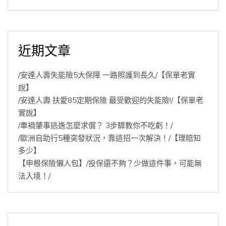
近期文章
/安達人壽失能險5大保障 一路照護到長久/【保單老實
說】
/安達人壽 扶愛85定期保險 最受歡迎的失能險!/【保單老
實說】
/車禍肇事逃逸怎麼求償？ 3步驟教你不吃虧！/
/歐洲自助行5種突發狀況，靠這招一次解決！/【理賠知
多少】
【申根保險懶人包】/投保還不夠？少做這件事，可能無
法入境！/