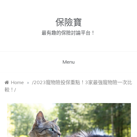
Skip
to
content
保險寶
最有趣的保險討論平台！
Menu
Home
»
/2023寵物險投保重點！3家最強寵物險一次比
較！/