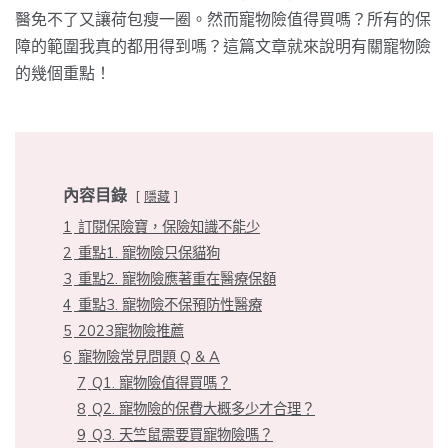
醫免不了又讓荷包瘦一圈。然而寵物險值得買嗎？所有的保
障的範圍我真的都用得到嗎？這篇文章就來說明有關寵物險
的幾個重點！
內容目錄
隱藏
1
訂閱保險寶，保險知識不能少
2
重點1. 寵物險只保貓狗
3
重點2. 寵物險應著重在醫療保額
4
重點3. 寵物險不保預防性醫療
5
2023寵物險推薦
6
寵物險常見問題 Q & A
7
Q1. 寵物險值得買嗎？
8
Q2. 寵物險的保費大概多少才合理？
9
Q3. 天竺鼠需要買寵物險嗎？