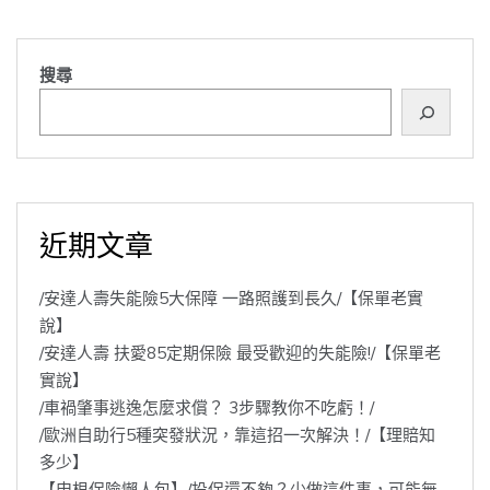
搜尋
近期文章
/安達人壽失能險5大保障 一路照護到長久/【保單老實
說】
/安達人壽 扶愛85定期保險 最受歡迎的失能險!/【保單老
實說】
/車禍肇事逃逸怎麼求償？ 3步驟教你不吃虧！/
/歐洲自助行5種突發狀況，靠這招一次解決！/【理賠知
多少】
【申根保險懶人包】/投保還不夠？少做這件事，可能無