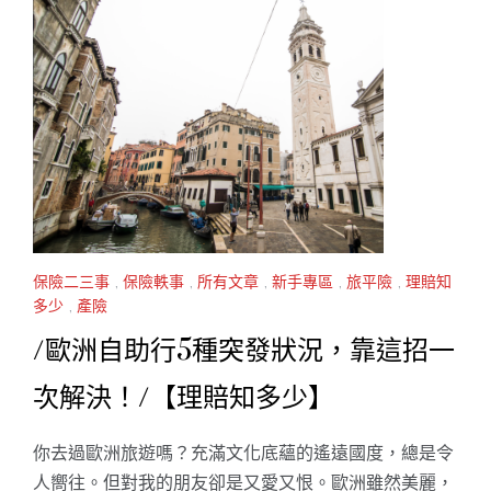
保險二三事
,
保險軼事
,
所有文章
,
新手專區
,
旅平險
,
理賠知
多少
,
產險
/歐洲自助行5種突發狀況，靠這招一
次解決！/【理賠知多少】
你去過歐洲旅遊嗎？充滿文化底蘊的遙遠國度，總是令
人嚮往。但對我的朋友卻是又愛又恨。歐洲雖然美麗，