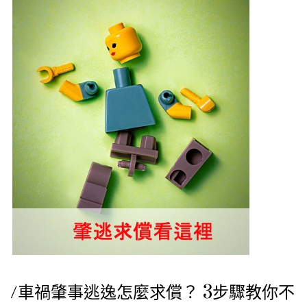
/車禍肇事逃逸怎麼求償？ 3步驟教你不