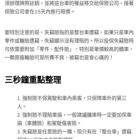
須辦理牌照註銷，並將這台車的權益移交給保險公司，接著
保險公司會在15天內進行賠償。
要特別注意的是，失竊險指的是整台車遭竊，如果只是車內
零件或輪胎遭竊，失竊顯示沒有理賠的。所以投保失竊險時
可依需要附加「零件、配件險」，特別是單價較高的轎車，
一顆原廠輪胎可是所費不貲，被竊也是會心痛的！
三秒鐘重點整理
強制險不保駕駛和車內乘客，只保障車外的第三
人。
強制險不理賠車損，一般建議購車時一定要加保車
損（車體險）和駕駛傷害險。
失竊險是任意險的一種，但只有在「整台車」遭竊