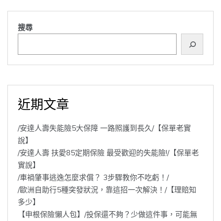
搜尋
近期文章
/安達人壽失能險5大保障 一路照護到長久/【保單老實
說】
/安達人壽 扶愛85定期保險 最受歡迎的失能險!/【保單老
實說】
/車禍肇事逃逸怎麼求償？ 3步驟教你不吃虧！/
/歐洲自助行5種突發狀況，靠這招一次解決！/【理賠知
多少】
【申根保險懶人包】/投保還不夠？少做這件事，可能無