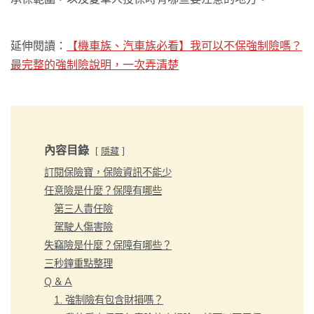
延伸閱讀：
【機車族、汽車族必看】我可以不保強制險嗎？
最完整的強制險說明，一次弄清楚
內容目錄
隱藏
訂閱保險寶，保險資訊不能少
任意險是什麼？保障有哪些
第三人責任險
駕駛人傷害險
失竊險是什麼？保障有哪些？
三秒鐘重點整理
Q & A
1. 強制險有包含財損嗎？