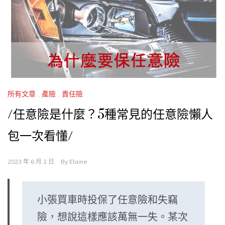
所有文章
,
產險
,
責任險
/任意險是什麼？5種常見的任意險懶人
包一次看懂/
2023 年 6 月 2 日
By
Elaine
小張買車時投保了任意險和失竊
險，想說這樣應該萬無一失。某次