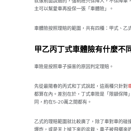
就像前面說過的，強制險只保障人，不保障車
主可以幫愛車再投保一張「車體險」。
車體險按照理賠的範圍，共有四種：甲式、乙
甲乙丙丁式車體險有什麼不
車險是按照車子損害的原因判定理賠。
先從最陽春的丙式和丁式說起，這兩種只針對
都算在內。差別在於，丁式車險是「限額保障
同，約在5-20萬之間都有。
乙式的理賠範圍就比較廣了，除了車對車的碰
爆炸，或是天上掉下來的盆栽、車子被飛擲來