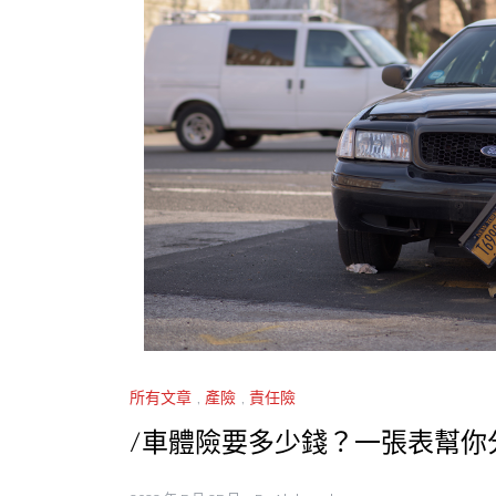
所有文章
,
產險
,
責任險
/車體險要多少錢？一張表幫你