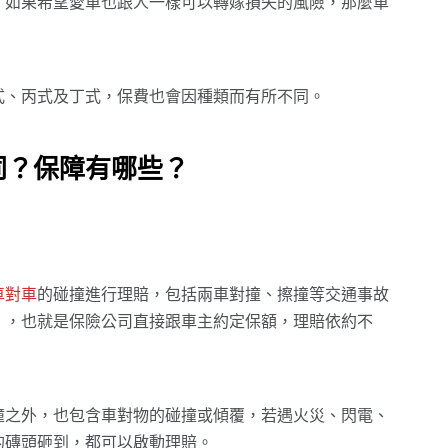
，如果希望愛車也跟人一樣可以轉嫁損失的風險，那麼車
式、丙式及丁式，保費也會因種類而有所不同。
同？保障有哪些？
車對車
的碰撞進行理賠，包括兩車對撞、擦撞等交通事故
」，也就是保險公司直接跟車主約定保額，理賠依約不
撞之外，也包含車對物的碰撞或傾覆，若遇火災、閃電、
的磚頭砸到，都可以啟動理賠。