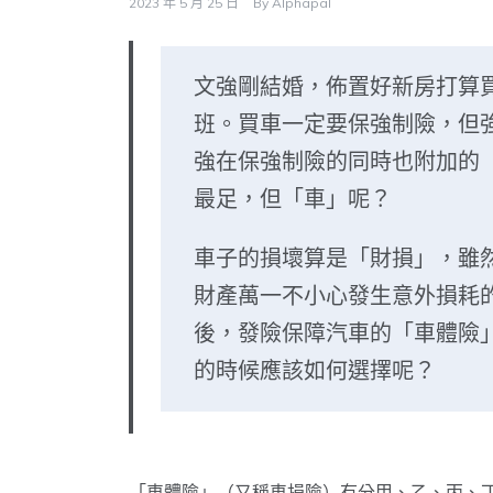
2023 年 5 月 25 日
By
Alphapal
文強剛結婚，佈置好新房打算
班。買車一定要保強制險，但
強在保強制險的同時也附加的
最足，但「車」呢？
車子的損壞算是「財損」，雖
財產萬一不小心發生意外損耗
後，發險保障汽車的「車體險
的時候應該如何選擇呢？
「車體險」（又稱車損險）有分甲、乙、丙、