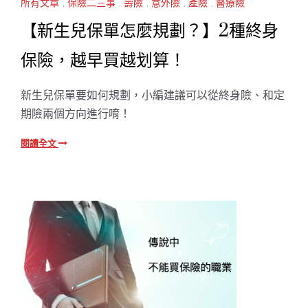
所有文章
,
保險二三事
,
壽險
,
意外險
,
產險
,
醫療險
【新生兒保單怎麼規劃？】2種終身
保險，越早買越划算！
新生兒保單要如何規劃，小編建議可以從終身險、和定
期險兩個方向進行唷！
閱讀全文